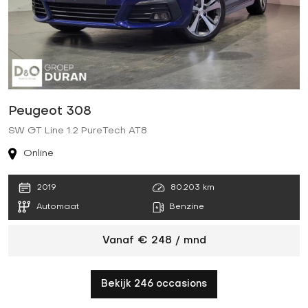
Peugeot 308
P
SW GT Line 1.2 PureTech AT8
G
Online
80.203 km
2019
Benzine
Automaat
Vanaf € 248 / mnd
Bekijk 246 occasions