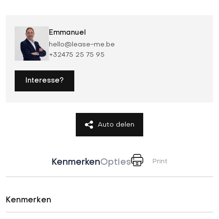
Emmanuel
hello@lease-me.be
+32475 25 75 95
Interesse?
Auto delen
Kenmerken
Opties
Print
Kenmerken