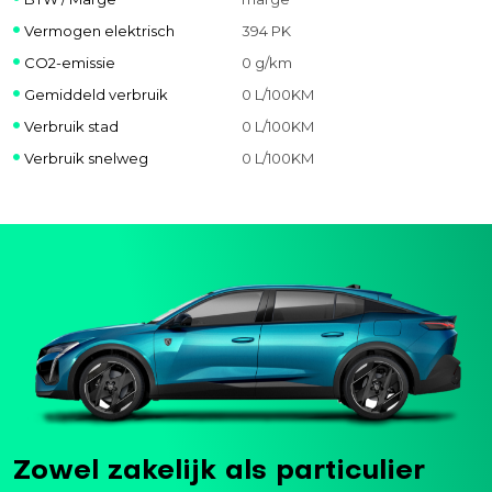
Vermogen elektrisch
394 PK
CO2-emissie
0 g/km
Gemiddeld verbruik
0 L/100KM
Verbruik stad
0 L/100KM
Verbruik snelweg
0 L/100KM
Zowel zakelijk als particulier