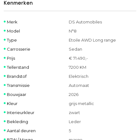
Kenmerken
Merk
DS Automobiles
Model
N°8
Type
Etoile AWD Long range
Carrosserie
Sedan
Prijs
€ 71.490,-
Tellerstand
7200 KM
Brandstof
Elektrisch
Transmissie
Automaat
Bouwjaar
2026
Kleur
grijs metallic
Interieurkleur
zwart
Bekleding
Leder
Aantal deuren
5
BTW / Marge
marge