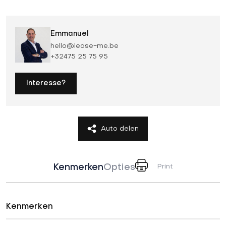
Emmanuel
hello@lease-me.be
+32475 25 75 95
Interesse?
Auto delen
Kenmerken
Opties
Print
Kenmerken