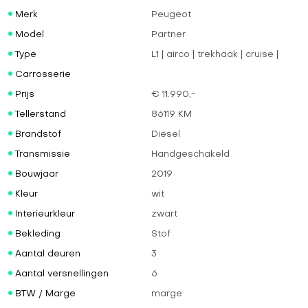
Merk
Peugeot
Model
Partner
Type
L1 | airco | trekhaak | cruise |
Carrosserie
Prijs
€ 11.990,-
Tellerstand
86119 KM
Brandstof
Diesel
Transmissie
Handgeschakeld
Bouwjaar
2019
Kleur
wit
Interieurkleur
zwart
Bekleding
Stof
Aantal deuren
3
Aantal versnellingen
6
BTW / Marge
marge