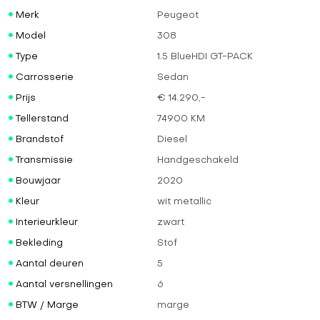
Merk
Peugeot
Model
308
Type
1.5 BlueHDI GT-PACK
Carrosserie
Sedan
Prijs
€ 14.290,-
Tellerstand
74900 KM
Brandstof
Diesel
Transmissie
Handgeschakeld
Bouwjaar
2020
Kleur
wit metallic
Interieurkleur
zwart
Bekleding
Stof
Aantal deuren
5
Aantal versnellingen
6
BTW / Marge
marge