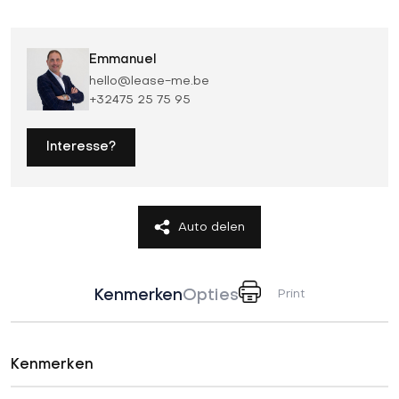
Emmanuel
hello@lease-me.be
+32475 25 75 95
Interesse?
Auto delen
Kenmerken
Opties
Print
Kenmerken