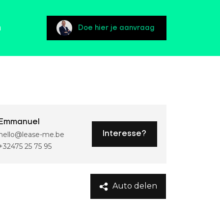
n
Doe hier je aanvraag
Emmanuel
hello@lease-me.be
Interesse?
+32475 25 75 95
Auto delen