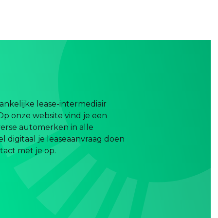
nkelijke lease-intermediair
Op onze website vind je een
erse automerken in alle
el digitaal je leaseaanvraag doen
act met je op.