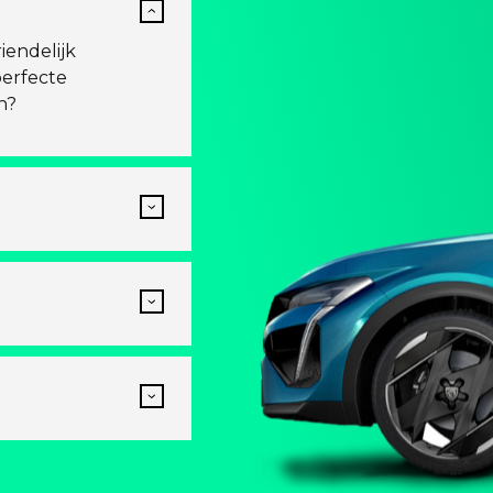
iendelijk
perfecte
n?