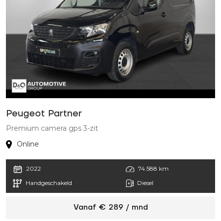
Peugeot Partner
Premium camera gps 3-zit
Online
2022
74.588 km
Handgeschakeld
Diesel
Vanaf € 289 / mnd