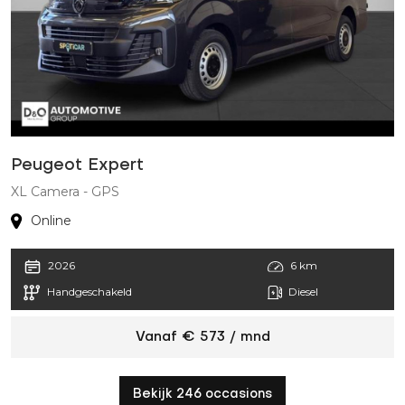
Peugeot Expert
A
XL Camera - GPS
S
Online
2026
6 km
Handgeschakeld
Diesel
Vanaf € 573 / mnd
Bekijk 246 occasions