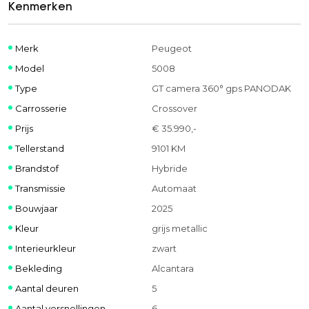
Kenmerken
Merk
Peugeot
Model
5008
Type
GT camera 360° gps PANODAK
Carrosserie
Crossover
Prijs
€ 35.990,-
Tellerstand
9101 KM
Brandstof
Hybride
Transmissie
Automaat
Bouwjaar
2025
Kleur
grijs metallic
Interieurkleur
zwart
Bekleding
Alcantara
Aantal deuren
5
Aantal versnellingen
6