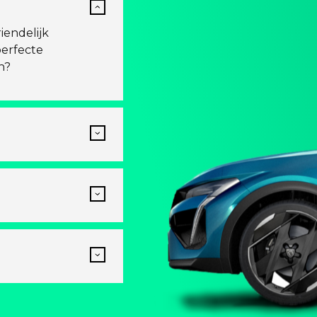
iendelijk
perfecte
n?