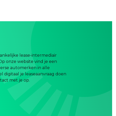
nkelijke lease-intermediair
Op onze website vind je een
erse automerken in alle
el digitaal je leaseaanvraag doen
act met je op.