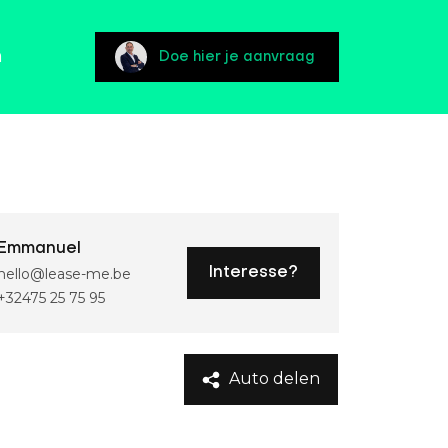
n
Doe hier je aanvraag
Emmanuel
hello@lease-me.be
Interesse?
+32475 25 75 95
Auto delen