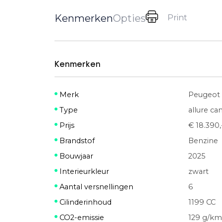
Kenmerken
Opties
Print
Kenmerken
Merk
Peugeot
Type
allure c
Prijs
€ 18.390,
Brandstof
Benzine
Bouwjaar
2025
Interieurkleur
zwart
Aantal versnellingen
6
Cilinderinhoud
1199 CC
CO2-emissie
129 g/km