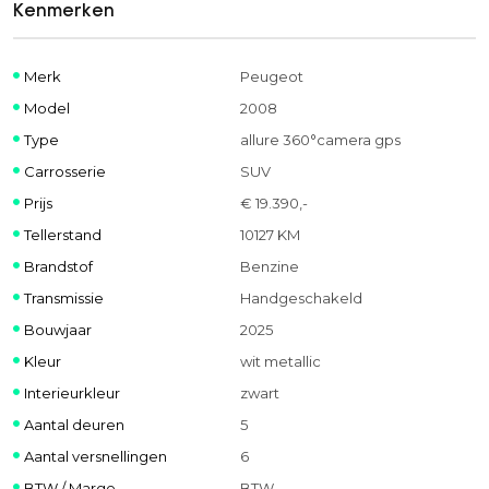
Kenmerken
Merk
Peugeot
Model
2008
Type
allure 360°camera gps
Carrosserie
SUV
Prijs
€ 19.390,-
Tellerstand
10127 KM
Brandstof
Benzine
Transmissie
Handgeschakeld
Bouwjaar
2025
Kleur
wit metallic
Interieurkleur
zwart
Aantal deuren
5
Aantal versnellingen
6
BTW / Marge
BTW