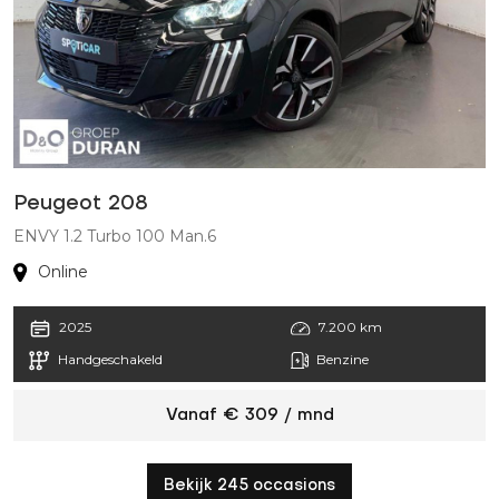
Peugeot 208
ENVY 1.2 Turbo 100 Man.6
Online
2025
7.200 km
Handgeschakeld
Benzine
Vanaf € 309 / mnd
Bekijk 245 occasions