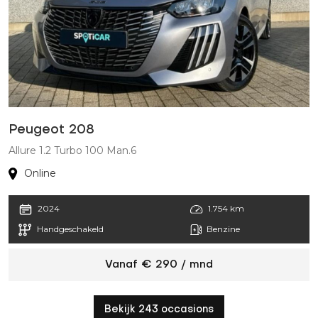
Peugeot 208
C
Allure 1.2 Turbo 100 Man.6
M
Online
2024
1.754 km
Handgeschakeld
Benzine
Vanaf € 290 / mnd
Bekijk 243 occasions