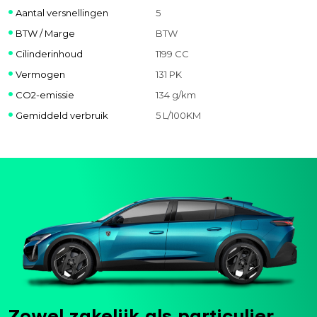
Aantal versnellingen
5
BTW / Marge
BTW
Cilinderinhoud
1199 CC
Vermogen
131 PK
CO2-emissie
134 g/km
Gemiddeld verbruik
5 L/100KM