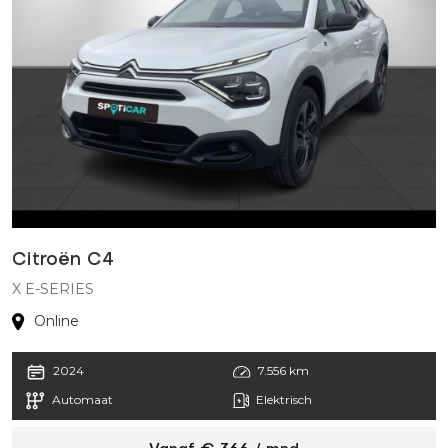
Citroën C4
P
X E-SERIES
G
Online
2024
7.556 km
Automaat
Elektrisch