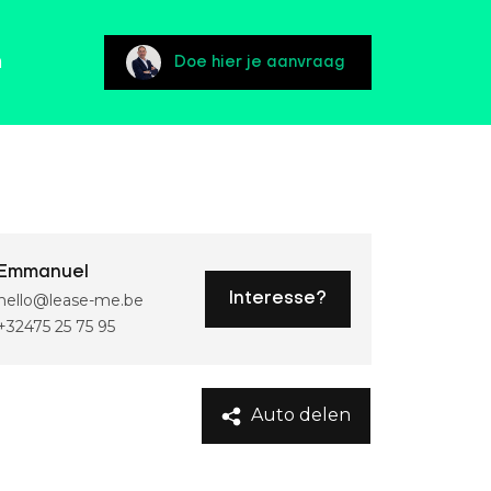
n
Doe hier je aanvraag
Emmanuel
hello@lease-me.be
Interesse?
+32475 25 75 95
Auto delen