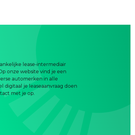
nkelijke lease-intermediair
Op onze website vind je een
erse automerken in alle
el digitaal je leaseaanvraag doen
act met je op.