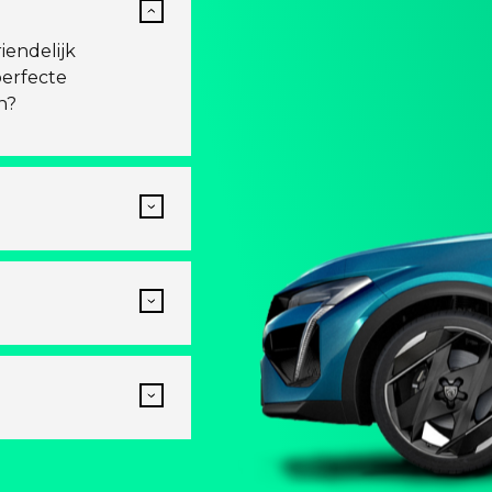
iendelijk
perfecte
n?