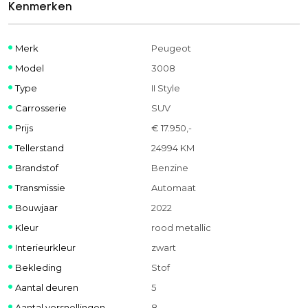
Kenmerken
Merk
Peugeot
Model
3008
Type
II Style
Carrosserie
SUV
Prijs
€ 17.950,-
Tellerstand
24994 KM
Brandstof
Benzine
Transmissie
Automaat
Bouwjaar
2022
Kleur
rood metallic
Interieurkleur
zwart
Bekleding
Stof
Aantal deuren
5
Aantal versnellingen
8