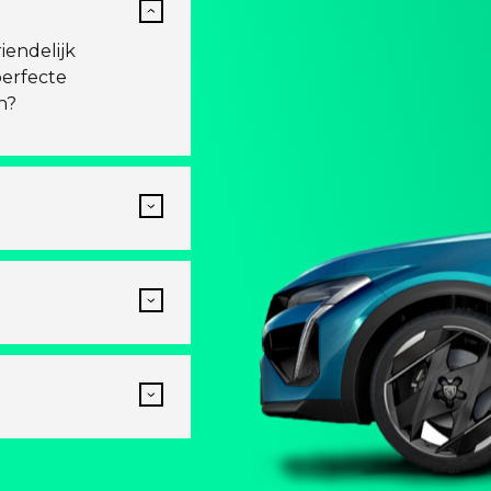
iendelijk
perfecte
n?