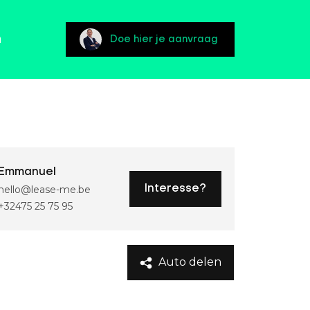
n
Doe hier je aanvraag
Emmanuel
hello@lease-me.be
Interesse?
+32475 25 75 95
Auto delen