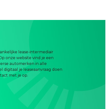
nkelijke lease-intermediair
Op onze website vind je een
erse automerken in alle
el digitaal je leaseaanvraag doen
act met je op.