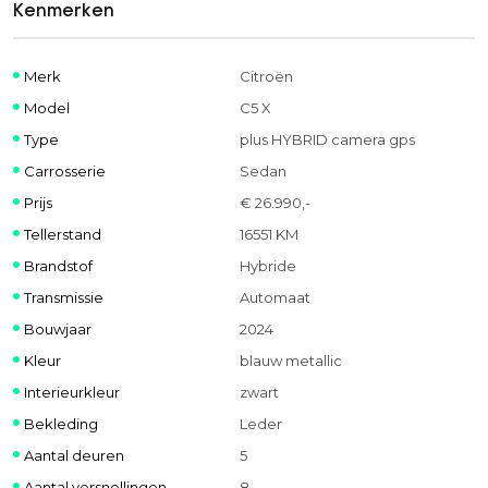
Kenmerken
Merk
Citroën
Model
C5 X
Type
plus HYBRID camera gps
Carrosserie
Sedan
Prijs
€ 26.990,-
Tellerstand
16551 KM
Brandstof
Hybride
Transmissie
Automaat
Bouwjaar
2024
Kleur
blauw metallic
Interieurkleur
zwart
Bekleding
Leder
Aantal deuren
5
Aantal versnellingen
8