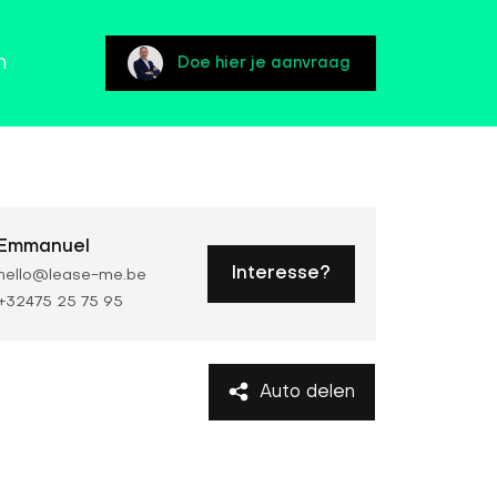
n
Doe hier je aanvraag
Emmanuel
Interesse?
hello@lease-me.be
+32475 25 75 95
Auto delen