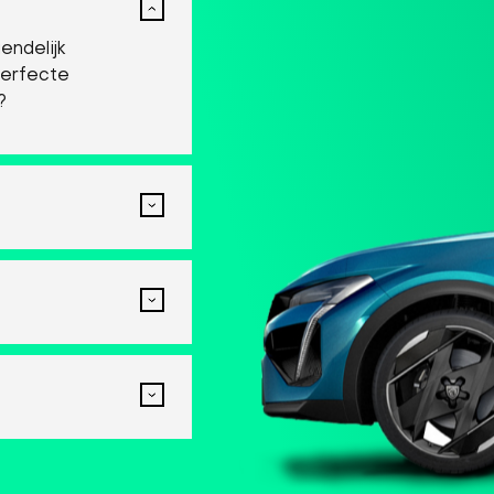
endelijk
perfecte
?