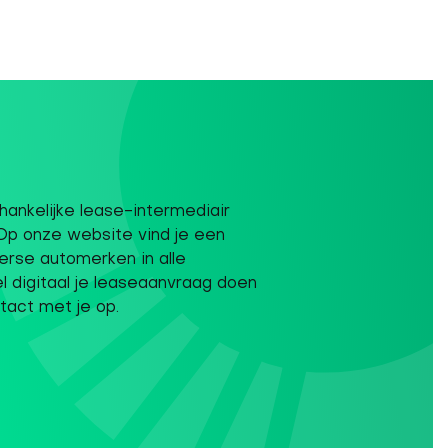
ankelijke lease-intermediair
Op onze website vind je een
erse automerken in alle
el digitaal je leaseaanvraag doen
tact met je op.