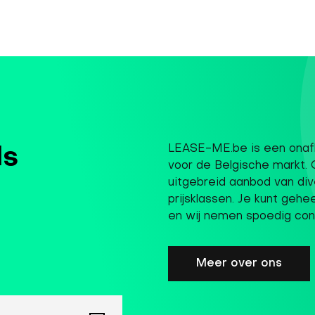
LEASE-ME.be is een onafh
ls
voor de Belgische markt. 
uitgebreid aanbod van div
prijsklassen. Je kunt gehe
en wij nemen spoedig con
Meer over ons