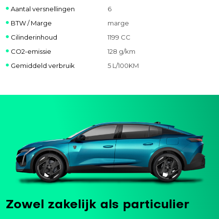
Aantal versnellingen
6
BTW / Marge
marge
Cilinderinhoud
1199 CC
CO2-emissie
128 g/km
Gemiddeld verbruik
5 L/100KM
Zowel zakelijk als particulier