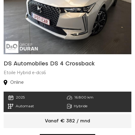
DS Automobiles DS 4 Crossback
P
Etoile Hybrid e-dcs6
G
Online
2025
16.800 km
Automaat
Hybride
Vanaf € 382 / mnd