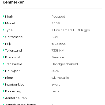
Kenmerken
Merk
Peugeot
Model
3008
Type
allure camera LEDER gps
Carrosserie
SUV
Prijs
€ 23.990,-
Tellerstand
7353 KM
Brandstof
Benzine
Transmissie
Handgeschakeld
Bouwjaar
2024
Kleur
wit metallic
Interieurkleur
zwart
Bekleding
Leder
Aantal deuren
5
Aantal versnellingen
6