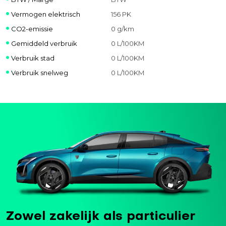
Vermogen elektrisch
156 PK
CO2-emissie
0 g/km
Gemiddeld verbruik
0 L/100KM
Verbruik stad
0 L/100KM
Verbruik snelweg
0 L/100KM
Zowel zakelijk als particulier