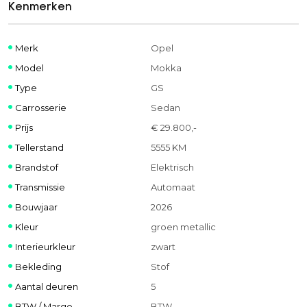
Kenmerken
Merk
Opel
Model
Mokka
Type
GS
Carrosserie
Sedan
Prijs
€ 29.800,-
Tellerstand
5555 KM
Brandstof
Elektrisch
Transmissie
Automaat
Bouwjaar
2026
Kleur
groen metallic
Interieurkleur
zwart
Bekleding
Stof
Aantal deuren
5
BTW / Marge
BTW