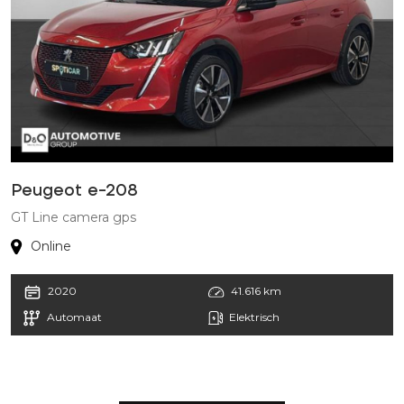
Peugeot e-208
P
GT Line camera gps
G
Online
2020
41.616 km
Automaat
Elektrisch