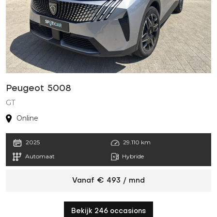
Peugeot 5008
P
GT
G
Online
2025
29.110 km
Automaat
Hybride
Vanaf € 493 / mnd
Bekijk 246 occasions