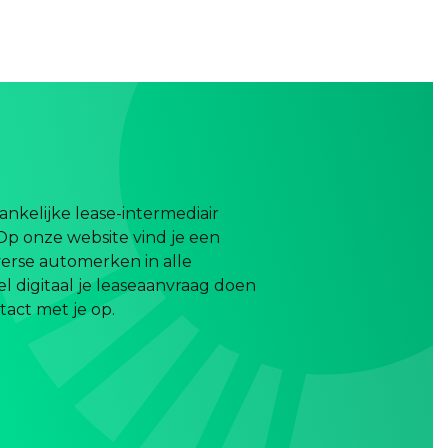
nkelijke lease-intermediair
Op onze website vind je een
erse automerken in alle
el digitaal je leaseaanvraag doen
act met je op.