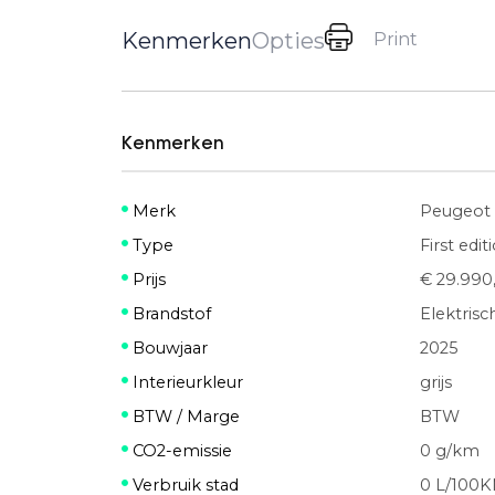
Kenmerken
Opties
Print
Kenmerken
Merk
Peugeot
Type
First edi
Prijs
€ 29.990,
Brandstof
Elektrisc
Bouwjaar
2025
Interieurkleur
grijs
BTW / Marge
BTW
CO2-emissie
0 g/km
Verbruik stad
0 L/100