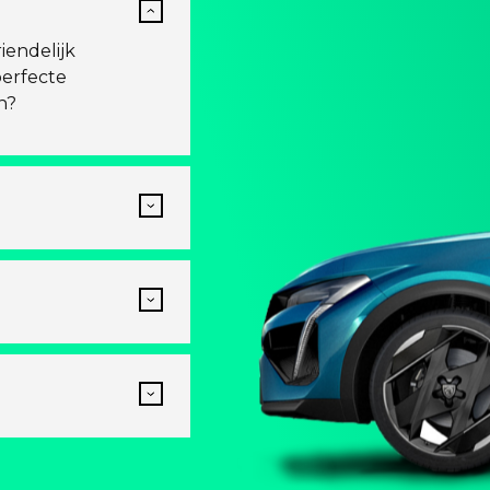
iendelijk
perfecte
n?