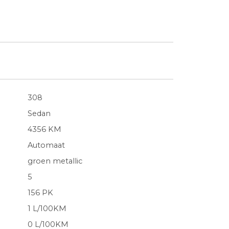
308
Sedan
4356 KM
Automaat
groen metallic
5
156 PK
1 L/100KM
0 L/100KM