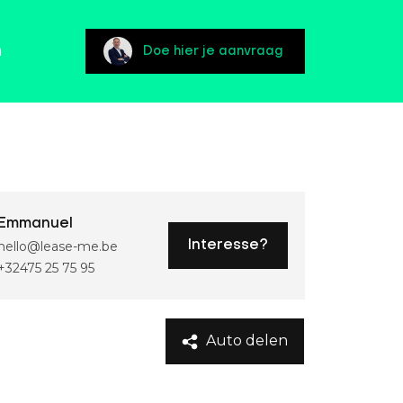
n
Doe hier je aanvraag
Emmanuel
hello@lease-me.be
Interesse?
+32475 25 75 95
Auto delen