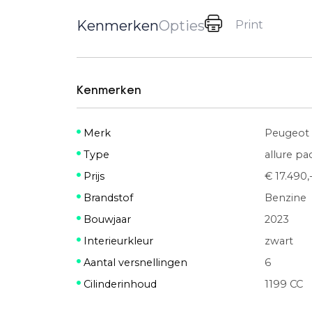
Kenmerken
Opties
Print
Kenmerken
Merk
Peugeot
Type
allure p
Prijs
€ 17.490,
Brandstof
Benzine
Bouwjaar
2023
Interieurkleur
zwart
Aantal versnellingen
6
Cilinderinhoud
1199 CC