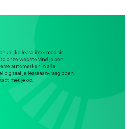
nkelijke lease-intermediair
Op onze website vind je een
erse automerken in alle
el digitaal je leaseaanvraag doen
act met je op.