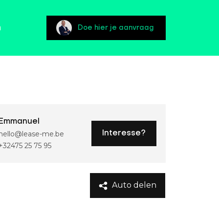
n
Doe hier je aanvraag
Emmanuel
hello@lease-me.be
Interesse?
+32475 25 75 95
Auto delen