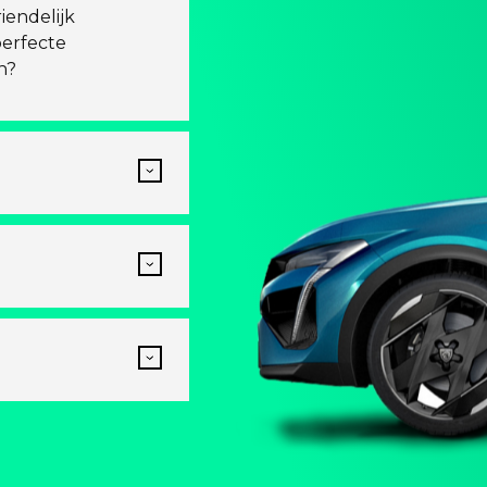
iendelijk
perfecte
n?