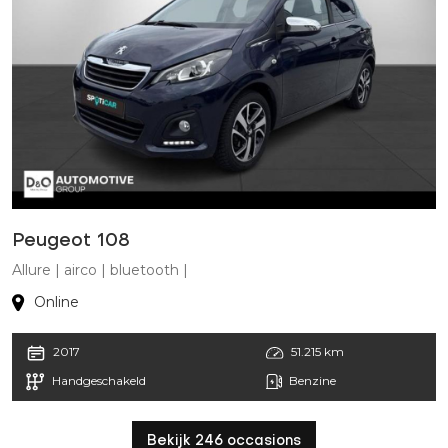
Peugeot 108
Allure | airco | bluetooth |
Online
2017
51.215 km
Handgeschakeld
Benzine
Bekijk 246 occasions