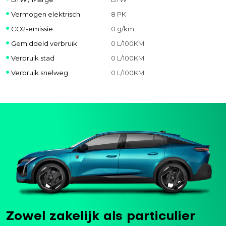
Vermogen elektrisch
8 PK
CO2-emissie
0 g/km
Gemiddeld verbruik
0 L/100KM
Verbruik stad
0 L/100KM
Verbruik snelweg
0 L/100KM
Zowel zakelijk als particulier