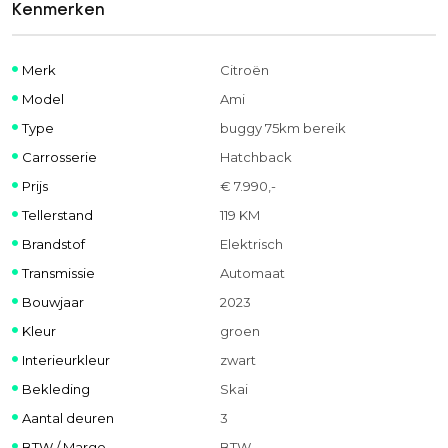
Kenmerken
Merk
Citroën
Model
Ami
Type
buggy 75km bereik
Carrosserie
Hatchback
Prijs
€ 7.990,-
Tellerstand
119 KM
Brandstof
Elektrisch
Transmissie
Automaat
Bouwjaar
2023
Kleur
groen
Interieurkleur
zwart
Bekleding
Skai
Aantal deuren
3
BTW / Marge
BTW